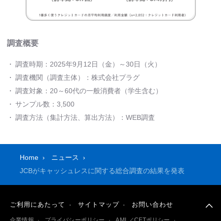
調査概要
・
調査時期：2025年9月12日（金）～30日（火）
・
調査機関（調査主体）：株式会社プラグ
・
調査対象：20～60代の一般消費者（学生含む）
・
サンプル数：3,500
・
調査方法（集計方法、算出方法）：WEB調査
Home
ニュース
JCBがキャッシュレスに関する総合調査の結果を発表
ご利用にあたって
サイトマップ
お問い合わせ
企業情報
プライバシーポリシー
AML／CFTポリシー