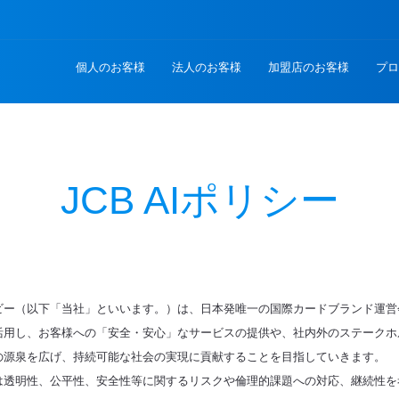
個人のお客様
法人のお客様
加盟店のお客様
プロ
JCB AIポリシー
ビー（以下「当社」といいます。）は、日本発唯一の国際カードブランド運営
活用し、お客様への「安全・安心」なサービスの提供や、社内外のステークホ
の源泉を広げ、持続可能な社会の実現に貢献することを目指していきます。
には透明性、公平性、安全性等に関するリスクや倫理的課題への対応、継続性