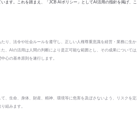
います。これを踏まえ、「JCB AIポリシー」としてAI活用の指針を掲げ、
にあたり、法令や社会ルールを遵守し、正しい人権尊重意識を経営・業務に生
また、AIの活用は人間の判断により是正可能な範囲とし、その成果について
間中心の基本原則を遂行します。
際して、生命、身体、財産、精神、環境等に危害を及ぼさないよう、リスクを
取り組みます。