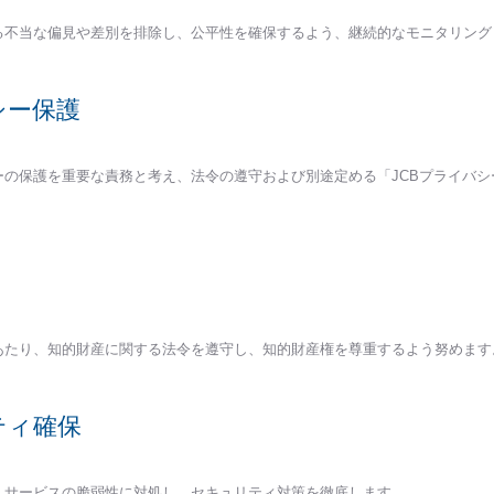
よる不当な偏見や差別を排除し、公平性を確保するよう、継続的なモニタリン
シー保護
ーの保護を重要な責務と考え、法令の遵守および別途定める「JCBプライバシ
にあたり、知的財産に関する法令を遵守し、知的財産権を尊重するよう努めます
ティ確保
ム・サービスの脆弱性に対処し、セキュリティ対策を徹底します。